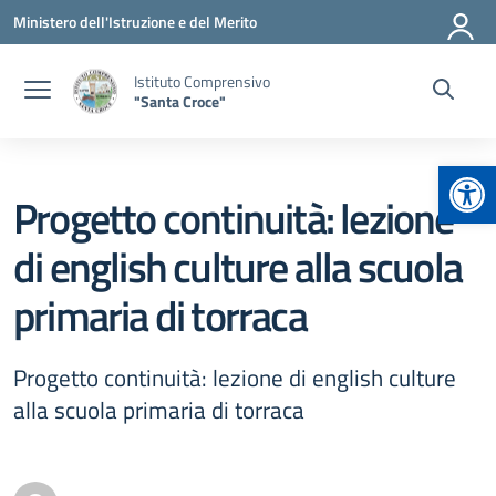
Vai ai contenuti
Vai al menu di navigazione
Vai al footer
Ministero dell'Istruzione e del Merito
Istituto Comprensivo
"Santa Croce"
Apr
Progetto continuità: lezione
di english culture alla scuola
primaria di torraca
Progetto continuità: lezione di english culture
alla scuola primaria di torraca