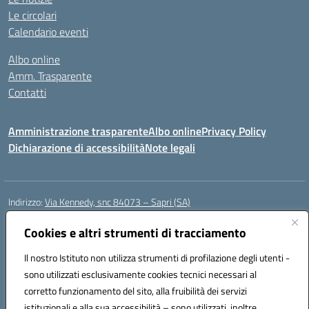
Le circolari
Calendario eventi
Albo online
Amm. Trasparente
Contatti
Amministrazione trasparente
Albo online
Privacy Policy
Dichiarazione di accessibilità
Note legali
Indirizzo:
Via Kennedy, snc 84073 – Sapri (SA)
Centralino:
0973 603999
Email:
saic878008@istruzione.it
Posta elettronica certificata (PEC):
Cookies e altri strumenti di tracciamento
saic878008@pec.istruzione.it
Codice fiscale: 84002700650
Il nostro Istituto non utilizza strumenti di profilazione degli utenti -
Codice meccanografico:
SAIC878008
sono utilizzati esclusivamente cookies tecnici necessari al
Codice Indice delle Pubbliche Amministrazioni (IPA): istsc_saic878008
corretto funzionamento del sito, alla fruibilità dei servizi
Codice unico di fatturazione (CUF): UFYPHY
istituzionali e alla sua accessibilità – sono utilizzati, inoltre,