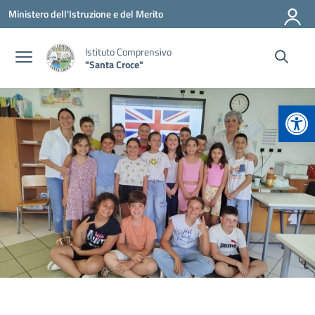
Vai ai contenuti
Vai al menu di navigazione
Vai al footer
Ministero dell'Istruzione e del Merito
Istituto Comprensivo
"Santa Croce"
Apr