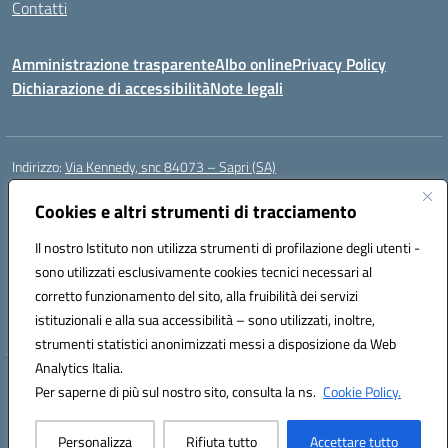
Contatti
Amministrazione trasparente
Albo online
Privacy Policy
Dichiarazione di accessibilità
Note legali
Indirizzo:
Via Kennedy, snc 84073 – Sapri (SA)
Centralino:
0973 603999
Email:
saic878008@istruzione.it
Posta elettronica certificata (PEC):
Cookies e altri strumenti di tracciamento
saic878008@pec.istruzione.it
Codice fiscale: 84002700650
Il nostro Istituto non utilizza strumenti di profilazione degli utenti -
Codice meccanografico:
SAIC878008
sono utilizzati esclusivamente cookies tecnici necessari al
Codice Indice delle Pubbliche Amministrazioni (IPA): istsc_saic878008
corretto funzionamento del sito, alla fruibilità dei servizi
Codice unico di fatturazione (CUF): UFYPHY
istituzionali e alla sua accessibilità – sono utilizzati, inoltre,
strumenti statistici anonimizzati messi a disposizione da Web
Analytics Italia.
Hosting & Powered by 3D Solution S.r.l.
Per saperne di più sul nostro sito, consulta la ns.
Cookie Policy.
Concept & Design by Designers Italia
Personalizza
Rifiuta tutto
Accettare tutto