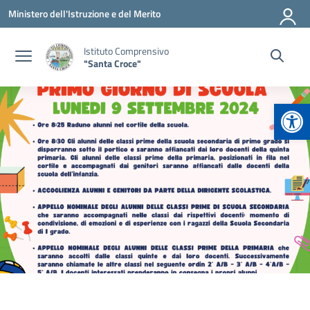
Vai ai contenuti
Vai al menu di navigazione
Vai al footer
Ministero dell'Istruzione e del Merito
Istituto Comprensivo
"Santa Croce"
Apr