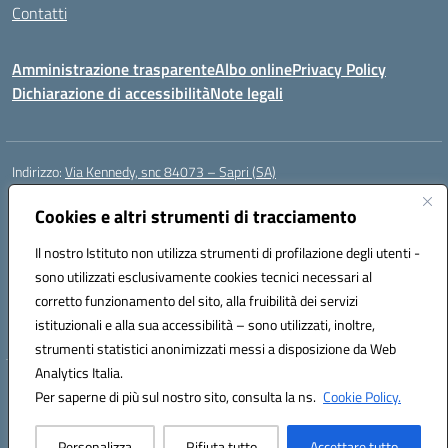
Contatti
Amministrazione trasparente
Albo online
Privacy Policy
Dichiarazione di accessibilità
Note legali
Indirizzo:
Via Kennedy, snc 84073 – Sapri (SA)
Centralino:
0973 603999
Email:
saic878008@istruzione.it
Posta elettronica certificata (PEC):
Cookies e altri strumenti di tracciamento
saic878008@pec.istruzione.it
Codice fiscale: 84002700650
Il nostro Istituto non utilizza strumenti di profilazione degli utenti -
Codice meccanografico:
SAIC878008
sono utilizzati esclusivamente cookies tecnici necessari al
Codice Indice delle Pubbliche Amministrazioni (IPA): istsc_saic878008
corretto funzionamento del sito, alla fruibilità dei servizi
Codice unico di fatturazione (CUF): UFYPHY
istituzionali e alla sua accessibilità – sono utilizzati, inoltre,
strumenti statistici anonimizzati messi a disposizione da Web
Analytics Italia.
Hosting & Powered by 3D Solution S.r.l.
Per saperne di più sul nostro sito, consulta la ns.
Cookie Policy.
Concept & Design by Designers Italia
Personalizza
Rifiuta tutto
Accettare tutto