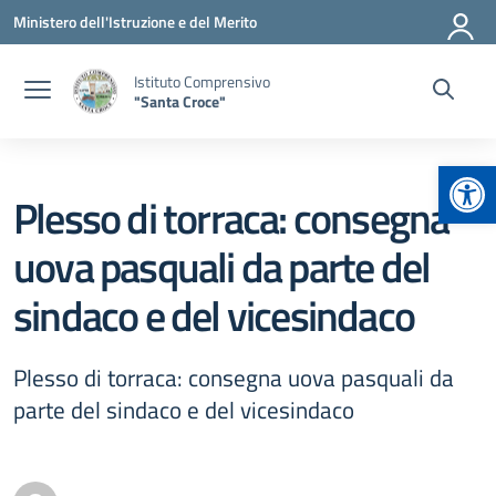
Vai ai contenuti
Vai al menu di navigazione
Vai al footer
Ministero dell'Istruzione e del Merito
Istituto Comprensivo
"Santa Croce"
Apr
Plesso di torraca: consegna
uova pasquali da parte del
sindaco e del vicesindaco
Plesso di torraca: consegna uova pasquali da
parte del sindaco e del vicesindaco