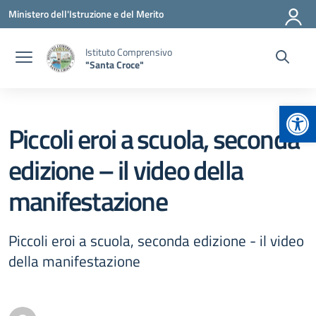
Vai ai contenuti
Vai al menu di navigazione
Vai al footer
Ministero dell'Istruzione e del Merito
Istituto Comprensivo
"Santa Croce"
Apr
Piccoli eroi a scuola, seconda
edizione – il video della
manifestazione
Piccoli eroi a scuola, seconda edizione - il video
della manifestazione