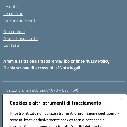
Le notizie
Le circolari
Calendario eventi
Albo online
Amm. Trasparente
Contatti
Amministrazione trasparente
Albo online
Privacy Policy
Dichiarazione di accessibilità
Note legali
Indirizzo:
Via Kennedy, snc 84073 – Sapri (SA)
Centralino:
0973 603999
Email:
saic878008@istruzione.it
Posta elettronica certificata (PEC):
Cookies e altri strumenti di tracciamento
saic878008@pec.istruzione.it
Codice fiscale: 84002700650
Il nostro Istituto non utilizza strumenti di profilazione degli utenti -
Codice meccanografico:
SAIC878008
sono utilizzati esclusivamente cookies tecnici necessari al
Codice Indice delle Pubbliche Amministrazioni (IPA): istsc_saic878008
corretto funzionamento del sito, alla fruibilità dei servizi