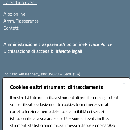
Calendario eventi
Albo online
Amm. Trasparente
Contatti
Amministrazione trasparente
Albo online
Privacy Policy
Dichiarazione di accessibilità
Note legali
Indirizzo:
Via Kennedy, snc 84073 – Sapri (SA)
Centralino:
0973 603999
Email:
saic878008@istruzione.it
Posta elettronica certificata (PEC):
Cookies e altri strumenti di tracciamento
saic878008@pec.istruzione.it
Codice fiscale: 84002700650
Il nostro Istituto non utilizza strumenti di profilazione degli utenti -
Codice meccanografico:
SAIC878008
sono utilizzati esclusivamente cookies tecnici necessari al
Codice Indice delle Pubbliche Amministrazioni (IPA): istsc_saic878008
corretto funzionamento del sito, alla fruibilità dei servizi
Codice unico di fatturazione (CUF): UFYPHY
istituzionali e alla sua accessibilità – sono utilizzati, inoltre,
strumenti statistici anonimizzati messi a disposizione da Web