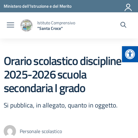
Vai ai contenuti
Vai al menu di navigazione
Vai al footer
Ministero dell'Istruzione e del Merito
Istituto Comprensivo
"Santa Croce"
Apr
Orario scolastico discipline
2025-2026 scuola
secondaria I grado
Si pubblica, in allegato, quanto in oggetto.
Personale scolastico