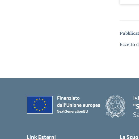
Pubblicat
Eccetto d
Is
"
Sa
— 
Link Esterni
La Scuo