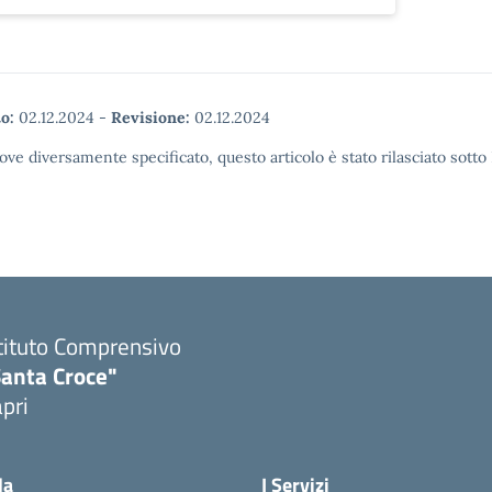
o:
02.12.2024
-
Revisione:
02.12.2024
ove diversamente specificato, questo articolo è stato rilasciato sott
tituto Comprensivo
Santa Croce"
pri
Visita la pagina iniziale della scuola
la
I Servizi