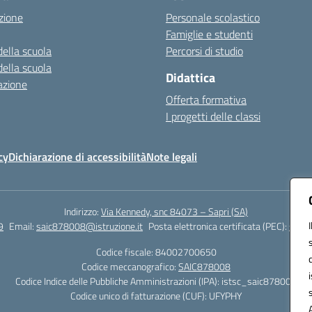
zione
Personale scolastico
Famiglie e studenti
della scuola
Percorsi di studio
della scuola
Didattica
azione
Offerta formativa
I progetti delle classi
cy
Dichiarazione di accessibilità
Note legali
Indirizzo:
Via Kennedy, snc 84073 – Sapri (SA)
9
Email:
saic878008@istruzione.it
Posta elettronica certificata (PEC):
saic8
Codice fiscale: 84002700650
Codice meccanografico:
SAIC878008
Codice Indice delle Pubbliche Amministrazioni (IPA): istsc_saic878008
Codice unico di fatturazione (CUF): UFYPHY