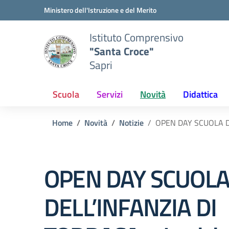
Vai ai contenuti
Vai al menu di navigazione
Vai al footer
Ministero dell'Istruzione e del Merito
Istituto Comprensivo
"Santa Croce"
Sapri
Scuola
Servizi
Novità
Didattica
Home
Novità
Notizie
OPEN DAY SCUOLA DE
OPEN DAY SCUOL
DELL’INFANZIA DI