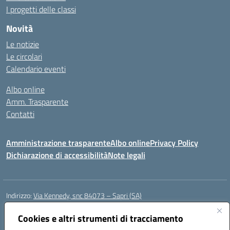
I progetti delle classi
Novità
Le notizie
Le circolari
Calendario eventi
Albo online
Amm. Trasparente
Contatti
Amministrazione trasparente
Albo online
Privacy Policy
Dichiarazione di accessibilità
Note legali
Indirizzo:
Via Kennedy, snc 84073 – Sapri (SA)
Centralino:
0973 603999
Email:
saic878008@istruzione.it
Posta elettronica certificata (PEC):
Cookies e altri strumenti di tracciamento
saic878008@pec.istruzione.it