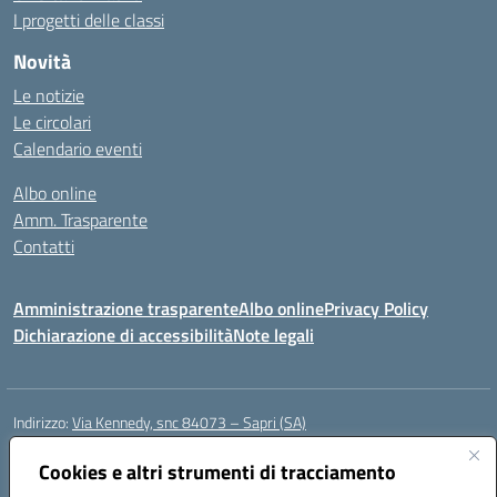
I progetti delle classi
Novità
Le notizie
Le circolari
Calendario eventi
Albo online
Amm. Trasparente
Contatti
Amministrazione trasparente
Albo online
Privacy Policy
Dichiarazione di accessibilità
Note legali
Indirizzo:
Via Kennedy, snc 84073 – Sapri (SA)
Centralino:
0973 603999
Email:
saic878008@istruzione.it
Posta elettronica certificata (PEC):
Cookies e altri strumenti di tracciamento
saic878008@pec.istruzione.it