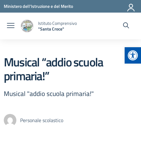
Vai ai contenuti
Vai al menu di navigazione
Vai al footer
Ministero dell'Istruzione e del Merito
Istituto Comprensivo
"Santa Croce"
Apr
Musical “addio scuola
primaria!”
Musical "addio scuola primaria!"
Personale scolastico