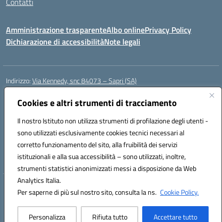
Contatti
Amministrazione trasparente
Albo online
Privacy Policy
Dichiarazione di accessibilità
Note legali
Indirizzo:
Via Kennedy, snc 84073 – Sapri (SA)
Centralino:
0973 603999
Email:
saic878008@istruzione.it
Posta elettronica certificata (PEC):
Cookies e altri strumenti di tracciamento
saic878008@pec.istruzione.it
Codice fiscale: 84002700650
Il nostro Istituto non utilizza strumenti di profilazione degli utenti -
Codice meccanografico:
SAIC878008
sono utilizzati esclusivamente cookies tecnici necessari al
Codice Indice delle Pubbliche Amministrazioni (IPA): istsc_saic878008
corretto funzionamento del sito, alla fruibilità dei servizi
Codice unico di fatturazione (CUF): UFYPHY
istituzionali e alla sua accessibilità – sono utilizzati, inoltre,
strumenti statistici anonimizzati messi a disposizione da Web
Analytics Italia.
Hosting & Powered by 3D Solution S.r.l.
Per saperne di più sul nostro sito, consulta la ns.
Cookie Policy.
Concept & Design by Designers Italia
Personalizza
Rifiuta tutto
Accettare tutto