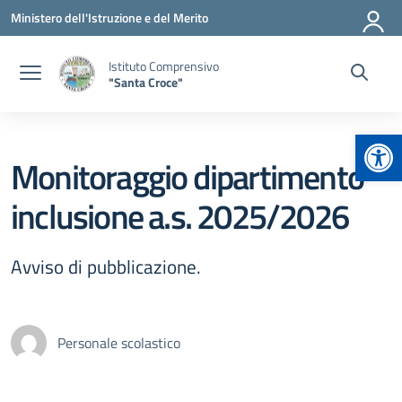
Vai ai contenuti
Vai al menu di navigazione
Vai al footer
Ministero dell'Istruzione e del Merito
Istituto Comprensivo
"Santa Croce"
Apr
Monitoraggio dipartimento
inclusione a.s. 2025/2026
Avviso di pubblicazione.
Personale scolastico