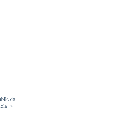
abile da
uola ->