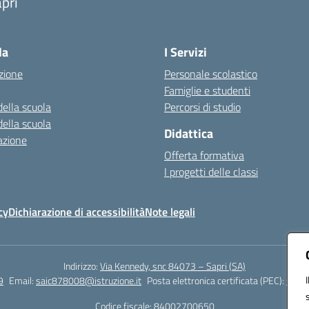
pri
Visita la pagina iniziale della scuola
la
I Servizi
zione
Personale scolastico
Famiglie e studenti
della scuola
Percorsi di studio
della scuola
Didattica
azione
Offerta formativa
I progetti delle classi
cy
Dichiarazione di accessibilità
Note legali
Indirizzo:
Via Kennedy, snc 84073 – Sapri (SA)
9
Email:
saic878008@istruzione.it
Posta elettronica certificata (PEC):
saic8
Codice fiscale: 84002700650