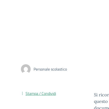
Personale scolastico
Stampa / Condividi
Si rico
questo 
docume