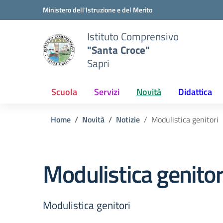
Vai ai contenuti
Vai al menu di navigazione
Vai al footer
Ministero dell'Istruzione e del Merito
Istituto Comprensivo
"Santa Croce"
Sapri
Scuola
Servizi
Novità
Didattica
Home
Novità
Notizie
Modulistica genitori
Modulistica genitor
Modulistica genitori