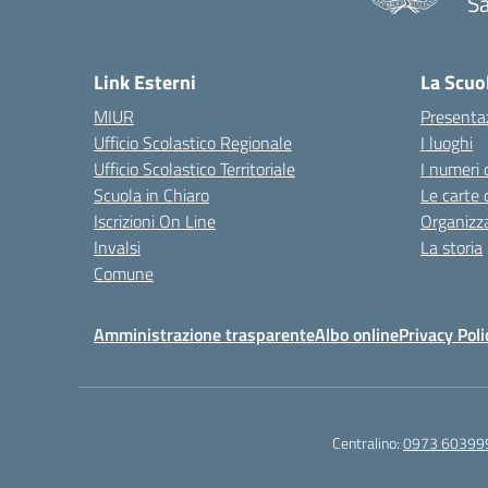
Sa
— 
Link Esterni
La Scuo
MIUR
Presenta
Ufficio Scolastico Regionale
I luoghi
Ufficio Scolastico Territoriale
I numeri 
Scuola in Chiaro
Le carte 
Iscrizioni On Line
Organizz
Invalsi
La storia
Comune
Amministrazione trasparente
Albo online
Privacy Poli
Centralino:
0973 60399