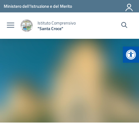
Vai ai contenuti
Vai al menu di navigazione
Vai al footer
Ministero dell'Istruzione e del Merito
Istituto Comprensivo
"Santa Croce"
Apr