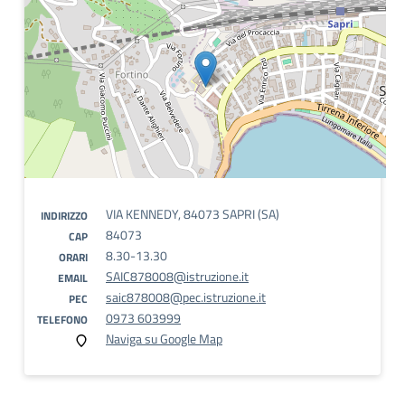
VIA KENNEDY, 84073 SAPRI (SA)
INDIRIZZO
84073
CAP
8.30-13.30
ORARI
SAIC878008@istruzione.it
EMAIL
saic878008@pec.istruzione.it
PEC
0973 603999
TELEFONO
Naviga su Google Map