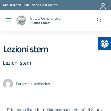
Vai ai contenuti
Vai al menu di navigazione
Vai al footer
Ministero dell'Istruzione e del Merito
Istituto Comprensivo
"Santa Croce"
Apr
Lezioni stem
Lezioni stem
Personale scolastico
E’ in corso il modulo “Matematica in gioco” di Scuola