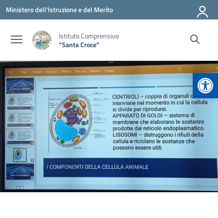
Vai ai contenuti
Vai al menu di navigazione
Vai al footer
Ministero dell'Istruzione e del Merito
Istituto Comprensivo
"Santa Croce"
Apr