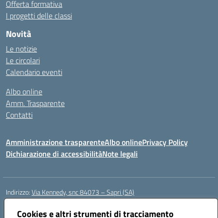
Offerta formativa
I progetti delle classi
Novità
Le notizie
Le circolari
Calendario eventi
Albo online
Amm. Trasparente
Contatti
Amministrazione trasparente
Albo online
Privacy Policy
Dichiarazione di accessibilità
Note legali
Indirizzo:
Via Kennedy, snc 84073 – Sapri (SA)
Centralino:
0973 603999
Email:
saic878008@istruzione.it
Posta elettronica certificata (PEC):
Cookies e altri strumenti di tracciamento
saic878008@pec.istruzione.it