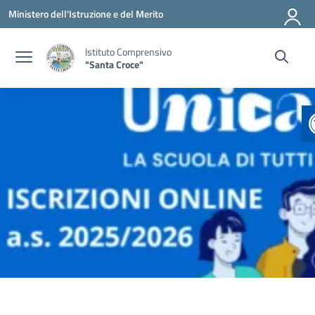
Vai ai contenuti
Vai al menu di navigazione
Vai al footer
Ministero dell'Istruzione e del Merito
Istituto Comprensivo
"Santa Croce"