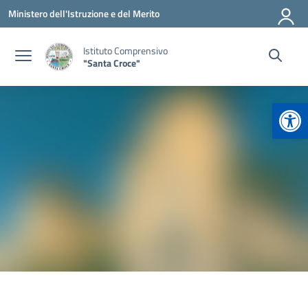
Vai ai contenuti
Vai al menu di navigazione
Vai al footer
Ministero dell'Istruzione e del Merito
Istituto Comprensivo
"Santa Croce"
Apr