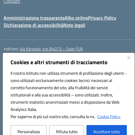
Contatti
Amministrazione trasparente
Albo online
Privacy Policy
Dichiarazione di accessibilità
Note legali
Indirizzo:
Via Kennedy, snc 84073 – Sapri (SA)
Centralino:
0973 603999
Email:
saic878008@istruzione.it
Posta elettronica certificata (PEC):
Cookies e altri strumenti di tracciamento
saic878008@pec.istruzione.it
Codice fiscale: 84002700650
Il nostro Istituto non utilizza strumenti di profilazione degli utenti -
Codice meccanografico:
SAIC878008
sono utilizzati esclusivamente cookies tecnici necessari al
Codice Indice delle Pubbliche Amministrazioni (IPA): istsc_saic878008
corretto funzionamento del sito, alla fruibilità dei servizi
Codice unico di fatturazione (CUF): UFYPHY
istituzionali e alla sua accessibilità – sono utilizzati, inoltre,
strumenti statistici anonimizzati messi a disposizione da Web
Analytics Italia.
Hosting & Powered by 3D Solution S.r.l.
Per saperne di più sul nostro sito, consulta la ns.
Cookie Policy.
Concept & Design by Designers Italia
Personalizza
Rifiuta tutto
Accettare tutto