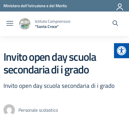
Vai ai contenuti
Vai al menu di navigazione
Vai al footer
Ministero dell'Istruzione e del Merito
Istituto Comprensivo
"Santa Croce"
Apr
Invito open day scuola
secondaria di i grado
Invito open day scuola secondaria di i grado
Personale scolastico