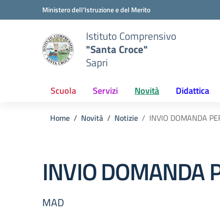
Vai ai contenuti
Vai al menu di navigazione
Vai al footer
Ministero dell'Istruzione e del Merito
Istituto Comprensivo
"Santa Croce"
Sapri
Scuola
Servizi
Novità
Didattica
Home
Novità
Notizie
INVIO DOMANDA PE
INVIO DOMANDA P
MAD