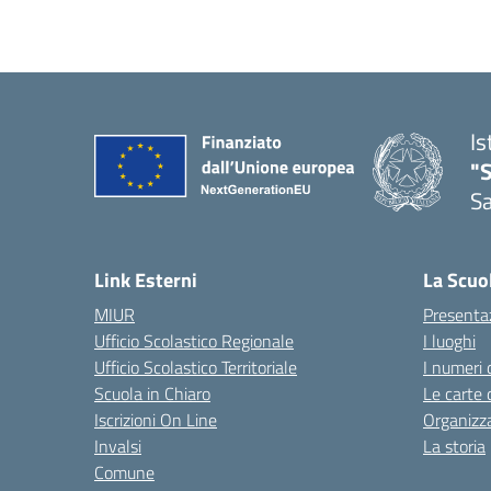
Is
"
Sa
— 
Link Esterni
La Scuo
MIUR
Presenta
Ufficio Scolastico Regionale
I luoghi
Ufficio Scolastico Territoriale
I numeri 
Scuola in Chiaro
Le carte 
Iscrizioni On Line
Organizz
Invalsi
La storia
Comune