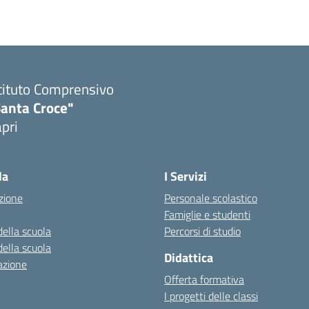
tituto Comprensivo
Santa Croce"
pri
Visita la pagina iniziale della scuola
la
I Servizi
zione
Personale scolastico
Famiglie e studenti
della scuola
Percorsi di studio
della scuola
Didattica
azione
Offerta formativa
I progetti delle classi