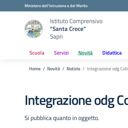
Vai ai contenuti
Vai al menu di navigazione
Vai al footer
Ministero dell'Istruzione e del Merito
Istituto Comprensivo
"Santa Croce"
Sapri
Scuola
Servizi
Novità
Didattica
Home
Novità
Notizie
Integrazione odg Coll
Integrazione odg Co
Si pubblica quanto in oggetto.