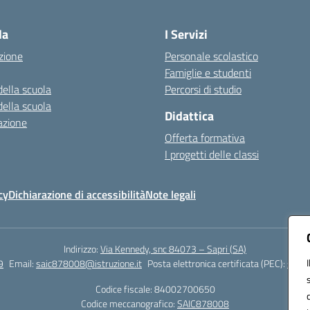
Visita la pagina iniziale della scuola
la
I Servizi
zione
Personale scolastico
Famiglie e studenti
della scuola
Percorsi di studio
della scuola
Didattica
azione
Offerta formativa
I progetti delle classi
cy
Dichiarazione di accessibilità
Note legali
Indirizzo:
Via Kennedy, snc 84073 – Sapri (SA)
9
Email:
saic878008@istruzione.it
Posta elettronica certificata (PEC):
saic8
Codice fiscale: 84002700650
Codice meccanografico:
SAIC878008