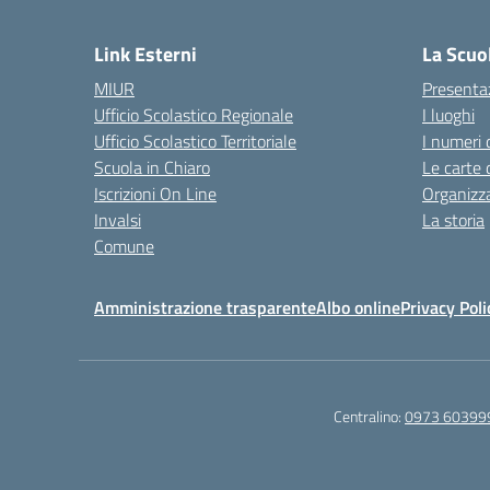
— 
Link Esterni
La Scuo
MIUR
Presenta
Ufficio Scolastico Regionale
I luoghi
Ufficio Scolastico Territoriale
I numeri 
Scuola in Chiaro
Le carte 
Iscrizioni On Line
Organizz
Invalsi
La storia
Comune
Amministrazione trasparente
Albo online
Privacy Poli
Centralino:
0973 60399