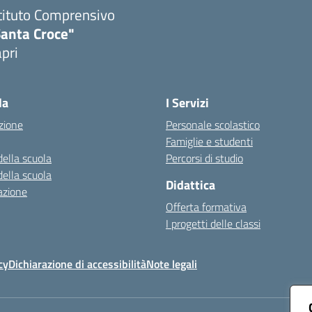
tituto Comprensivo
Santa Croce"
pri
Visita la pagina iniziale della scuola
la
I Servizi
zione
Personale scolastico
Famiglie e studenti
della scuola
Percorsi di studio
della scuola
Didattica
azione
Offerta formativa
I progetti delle classi
cy
Dichiarazione di accessibilità
Note legali