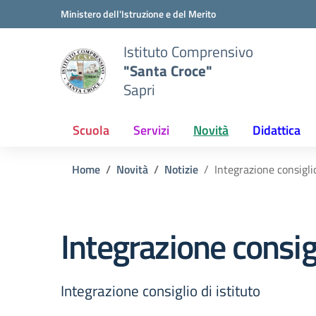
Vai ai contenuti
Vai al menu di navigazione
Vai al footer
Ministero dell'Istruzione e del Merito
Istituto Comprensivo
"Santa Croce"
Sapri
Scuola
Servizi
Novità
Didattica
Home
Novità
Notizie
Integrazione consiglio
Integrazione consigl
Integrazione consiglio di istituto