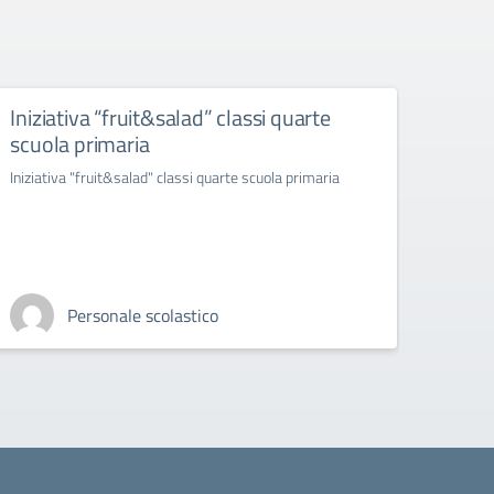
Iniziativa “fruit&salad” classi quarte
“ras
scuola primaria
infer
ambr
Iniziativa "fruit&salad" classi quarte scuola primaria
"rasseg
esibizi
Personale scolastico