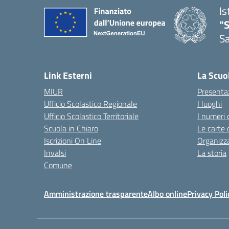
Is
"
Sa
— 
Link Esterni
La Scuo
MIUR
Presenta
Ufficio Scolastico Regionale
I luoghi
Ufficio Scolastico Territoriale
I numeri 
Scuola in Chiaro
Le carte 
Iscrizioni On Line
Organizz
Invalsi
La storia
Comune
Amministrazione trasparente
Albo online
Privacy Poli