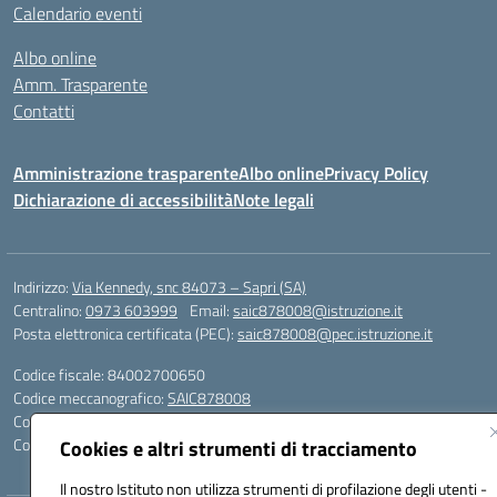
Calendario eventi
Albo online
Amm. Trasparente
Contatti
Amministrazione trasparente
Albo online
Privacy Policy
Dichiarazione di accessibilità
Note legali
Indirizzo:
Via Kennedy, snc 84073 – Sapri (SA)
Centralino:
0973 603999
Email:
saic878008@istruzione.it
Posta elettronica certificata (PEC):
saic878008@pec.istruzione.it
Codice fiscale: 84002700650
Codice meccanografico:
SAIC878008
Codice Indice delle Pubbliche Amministrazioni (IPA): istsc_saic878008
Codice unico di fatturazione (CUF): UFYPHY
Cookies e altri strumenti di tracciamento
Il nostro Istituto non utilizza strumenti di profilazione degli utenti -