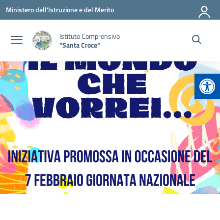
Vai ai contenuti
Vai al menu di navigazione
Vai al footer
Ministero dell'Istruzione e del Merito
Istituto Comprensivo
"Santa Croce"
Apr