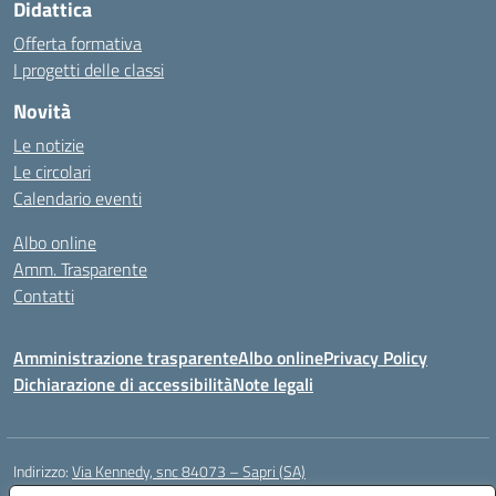
Didattica
Offerta formativa
I progetti delle classi
Novità
Le notizie
Le circolari
Calendario eventi
Albo online
Amm. Trasparente
Contatti
Amministrazione trasparente
Albo online
Privacy Policy
Dichiarazione di accessibilità
Note legali
Indirizzo:
Via Kennedy, snc 84073 – Sapri (SA)
Centralino:
0973 603999
Email:
saic878008@istruzione.it