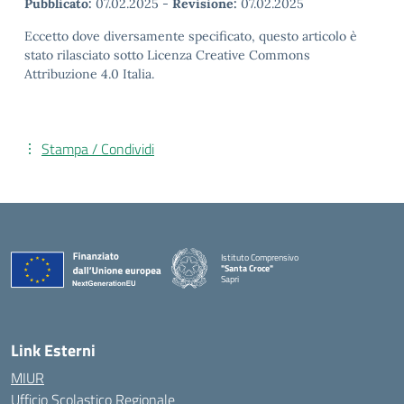
Pubblicato:
07.02.2025
-
Revisione:
07.02.2025
Eccetto dove diversamente specificato, questo articolo è
stato rilasciato sotto Licenza Creative Commons
Attribuzione 4.0 Italia.
Stampa / Condividi
Istituto Comprensivo
"Santa Croce"
Sapri
— Visita la pagina iniziale della scuola
Link Esterni
MIUR
Ufficio Scolastico Regionale