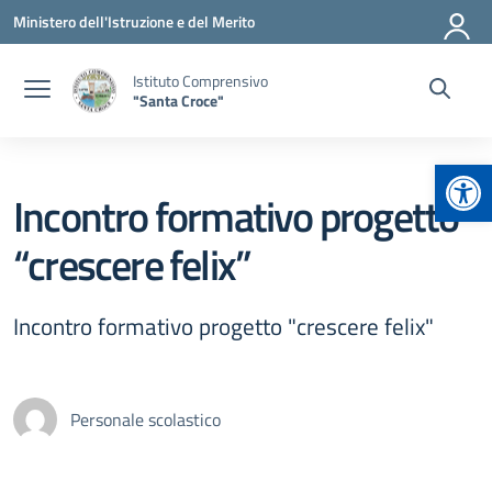
Vai ai contenuti
Vai al menu di navigazione
Vai al footer
Ministero dell'Istruzione e del Merito
Istituto Comprensivo
"Santa Croce"
Apr
Incontro formativo progetto
“crescere felix”
Incontro formativo progetto "crescere felix"
Personale scolastico