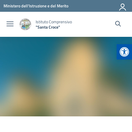
Vai ai contenuti
Vai al menu di navigazione
Vai al footer
Ministero dell'Istruzione e del Merito
Istituto Comprensivo
"Santa Croce"
Apr