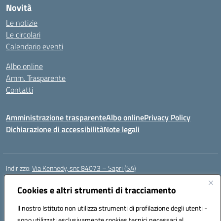
Novità
Le notizie
Le circolari
Calendario eventi
Albo online
Amm. Trasparente
Contatti
Amministrazione trasparente
Albo online
Privacy Policy
Dichiarazione di accessibilità
Note legali
Indirizzo:
Via Kennedy, snc 84073 – Sapri (SA)
Centralino:
0973 603999
Email:
saic878008@istruzione.it
Posta elettronica certificata (PEC):
Cookies e altri strumenti di tracciamento
saic878008@pec.istruzione.it
Codice fiscale: 84002700650
Il nostro Istituto non utilizza strumenti di profilazione degli utenti -
Codice meccanografico:
SAIC878008
sono utilizzati esclusivamente cookies tecnici necessari al