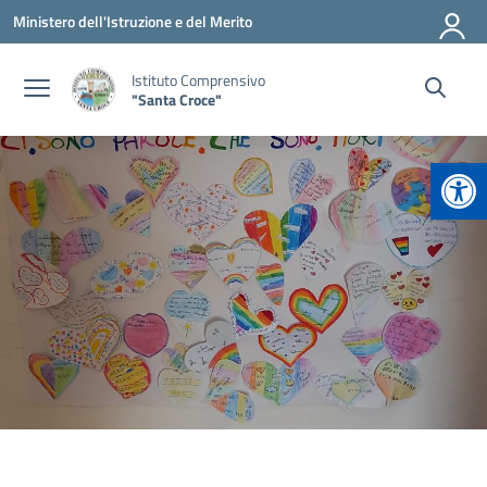
Vai ai contenuti
Vai al menu di navigazione
Vai al footer
Ministero dell'Istruzione e del Merito
Istituto Comprensivo
"Santa Croce"
Apr