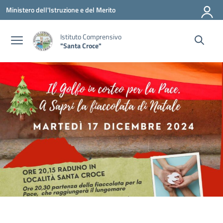
Vai ai contenuti
Vai al menu di navigazione
Vai al footer
Ministero dell'Istruzione e del Merito
Istituto Comprensivo
"Santa Croce"