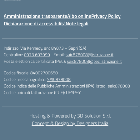
Amministrazione trasparente
Albo online
Privacy Policy
Dichiarazione di accessibilità
Note legali
Indirizzo:
Via Kennedy, snc 84073 – Sapri (SA)
Centralino:
0973 603999
Email:
saic878008@istruzione.it
Posta elettronica certificata (PEC):
saic878008@pec.istruzione.it
Codice fiscale: 84002700650
Codice meccanografico:
SAIC878008
Codice Indice delle Pubbliche Amministrazioni (IPA): istsc_saic878008
Codice unico di fatturazione (CUF): UFYPHY
Hosting & Powered by 3D Solution S.r.l.
Concept & Design by Designers Italia