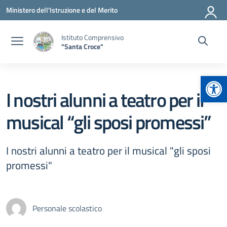
Vai ai contenuti
Vai al menu di navigazione
Vai al footer
Ministero dell'Istruzione e del Merito
Istituto Comprensivo
"Santa Croce"
Apr
I nostri alunni a teatro per il
musical “gli sposi promessi”
I nostri alunni a teatro per il musical "gli sposi
promessi"
Personale scolastico