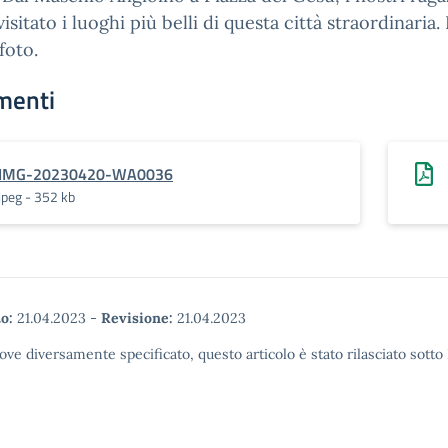
isitato i luoghi più belli di questa città straordinaria.
foto.
menti
IMG-20230420-WA0036
jpeg - 352 kb
o:
21.04.2023
-
Revisione:
21.04.2023
ove diversamente specificato, questo articolo è stato rilasciato sott