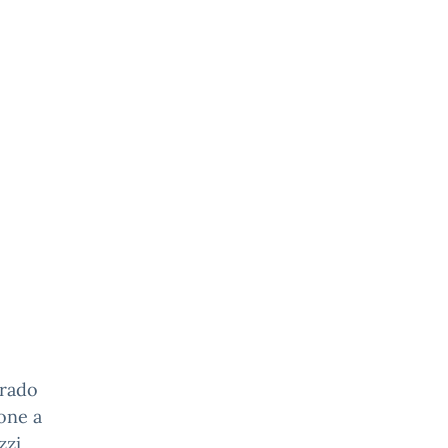
grado
ione a
zzi