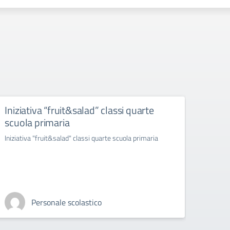
Iniziativa “fruit&salad” classi quarte
“ras
scuola primaria
infer
ambr
Iniziativa "fruit&salad" classi quarte scuola primaria
"rasseg
esibizi
Personale scolastico