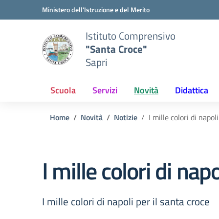
Vai ai contenuti
Vai al menu di navigazione
Vai al footer
Ministero dell'Istruzione e del Merito
Istituto Comprensivo
"Santa Croce"
Sapri
Scuola
Servizi
Novità
Didattica
Home
Novità
Notizie
I mille colori di napol
I mille colori di nap
I mille colori di napoli per il santa croce