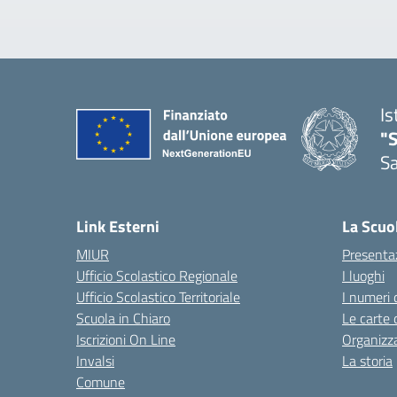
Is
"
Sa
— 
Link Esterni
La Scuo
MIUR
Presenta
Ufficio Scolastico Regionale
I luoghi
Ufficio Scolastico Territoriale
I numeri 
Scuola in Chiaro
Le carte 
Iscrizioni On Line
Organizz
Invalsi
La storia
Comune