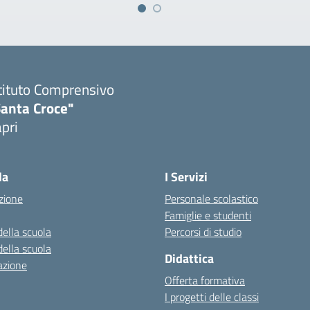
tituto Comprensivo
Santa Croce"
pri
Visita la pagina iniziale della scuola
la
I Servizi
zione
Personale scolastico
Famiglie e studenti
della scuola
Percorsi di studio
della scuola
Didattica
azione
Offerta formativa
I progetti delle classi