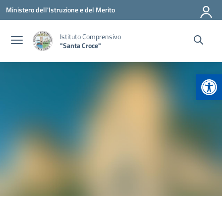
Vai ai contenuti
Vai al menu di navigazione
Vai al footer
Ministero dell'Istruzione e del Merito
Istituto Comprensivo
"Santa Croce"
Apr