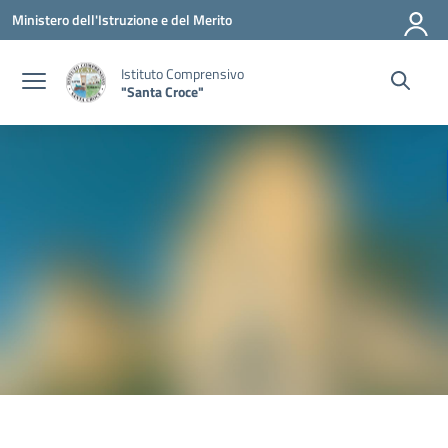
Vai ai contenuti
Vai al menu di navigazione
Vai al footer
Ministero dell'Istruzione e del Merito
Istituto Comprensivo
"Santa Croce"