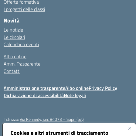
Offerta formativa
I progetti delle classi
Novità
Le notizie
Le circolari
Calendario eventi
Albo online
Amm. Trasparente
Contatti
Amministrazione trasparente
Albo online
Privacy Policy
Dichiarazione di accessibilità
Note legali
Indirizzo:
Via Kennedy, snc 84073 – Sapri (SA)
Centralino:
0973 603999
Email:
saic878008@istruzione.it
Posta elettronica certificata (PEC):
Cookies e altri strumenti di tracciamento
saic878008@pec.istruzione.it