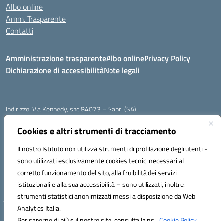
Albo online
Amm. Trasparente
Contatti
Amministrazione trasparente
Albo online
Privacy Policy
Dichiarazione di accessibilità
Note legali
Indirizzo:
Via Kennedy, snc 84073 – Sapri (SA)
Centralino:
0973 603999
Email:
saic878008@istruzione.it
Posta elettronica certificata (PEC):
Cookies e altri strumenti di tracciamento
saic878008@pec.istruzione.it
Codice fiscale: 84002700650
Il nostro Istituto non utilizza strumenti di profilazione degli utenti -
Codice meccanografico:
SAIC878008
sono utilizzati esclusivamente cookies tecnici necessari al
Codice Indice delle Pubbliche Amministrazioni (IPA): istsc_saic878008
corretto funzionamento del sito, alla fruibilità dei servizi
Codice unico di fatturazione (CUF): UFYPHY
istituzionali e alla sua accessibilità – sono utilizzati, inoltre,
strumenti statistici anonimizzati messi a disposizione da Web
Analytics Italia.
Hosting & Powered by 3D Solution S.r.l.
Per saperne di più sul nostro sito, consulta la ns.
Cookie Policy.