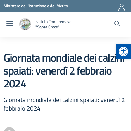
Vai ai contenuti
Vai al menu di navigazione
Vai al footer
Ministero dell'Istruzione e del Merito
Istituto Comprensivo
"Santa Croce"
Apr
Giornata mondiale dei calzini
spaiati: venerdì 2 febbraio
2024
Giornata mondiale dei calzini spaiati: venerdì 2
febbraio 2024