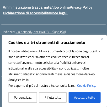
Amministrazione trasparente
Albo online
Privacy Policy
Dichiarazione di accessibilità
Note legali
Indirizzo:
Via Kennedy, snc 84073 – Sapri (SA)
Centralino:
0973 603999
Email:
saic878008@istruzione.it
Posta elettronica certificata (PEC):
Cookies e altri strumenti di tracciamento
saic878008@pec.istruzione.it
Codice fiscale: 84002700650
Il nostro Istituto non utilizza strumenti di profilazione degli utenti -
Codice meccanografico:
SAIC878008
sono utilizzati esclusivamente cookies tecnici necessari al
Codice Indice delle Pubbliche Amministrazioni (IPA): istsc_saic878008
corretto funzionamento del sito, alla fruibilità dei servizi
Codice unico di fatturazione (CUF): UFYPHY
istituzionali e alla sua accessibilità – sono utilizzati, inoltre,
strumenti statistici anonimizzati messi a disposizione da Web
Analytics Italia.
Hosting & Powered by 3D Solution S.r.l.
Per saperne di più sul nostro sito, consulta la ns.
Cookie Policy.
Concept & Design by Designers Italia
Personalizza
Rifiuta tutto
Accettare tutto