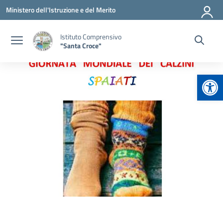
Vai ai contenuti
Vai al menu di navigazione
Vai al footer
Ministero dell'Istruzione e del Merito
Istituto Comprensivo
"Santa Croce"
Apr