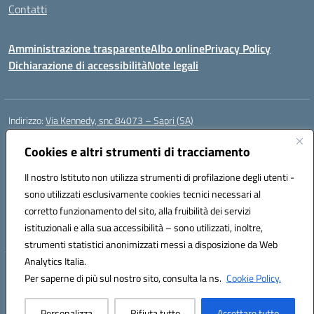
Contatti
Amministrazione trasparente
Albo online
Privacy Policy
Dichiarazione di accessibilità
Note legali
Indirizzo:
Via Kennedy, snc 84073 – Sapri (SA)
Centralino:
0973 603999
Email:
saic878008@istruzione.it
Posta elettronica certificata (PEC):
saic878008@pec.istruzione.it
Cookies e altri strumenti di tracciamento
Codice fiscale: 84002700650
Il nostro Istituto non utilizza strumenti di profilazione degli utenti -
Codice meccanografico:
SAIC878008
sono utilizzati esclusivamente cookies tecnici necessari al
Codice Indice delle Pubbliche Amministrazioni (IPA): istsc_saic878008
corretto funzionamento del sito, alla fruibilità dei servizi
Codice unico di fatturazione (CUF): UFYPHY
istituzionali e alla sua accessibilità – sono utilizzati, inoltre,
strumenti statistici anonimizzati messi a disposizione da Web
Analytics Italia.
Hosting & Powered by 3D Solution S.r.l.
Per saperne di più sul nostro sito, consulta la ns.
Cookie Policy.
Concept & Design by Designers Italia
Personalizza
Rifiuta tutto
Accettare tutto