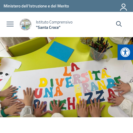
Vai ai contenuti
Vai al menu di navigazione
Vai al footer
Ministero dell'Istruzione e del Merito
Istituto Comprensivo
"Santa Croce"
Apr