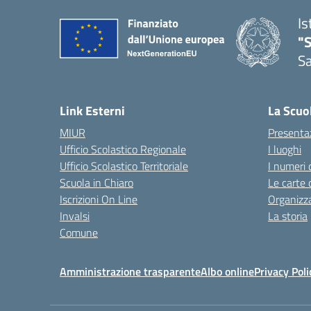
Is
"
Sa
— 
Link Esterni
La Scuo
MIUR
Presenta
Ufficio Scolastico Regionale
I luoghi
Ufficio Scolastico Territoriale
I numeri 
Scuola in Chiaro
Le carte 
Iscrizioni On Line
Organizz
Invalsi
La storia
Comune
Amministrazione trasparente
Albo online
Privacy Poli