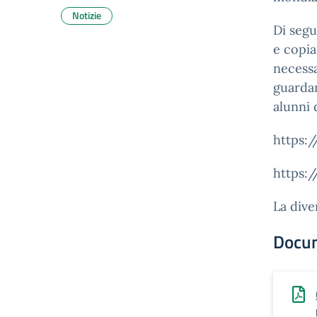
Notizie
Di segu
e copia
necessa
guardar
alunni 
https:
https:/
La dive
Docu