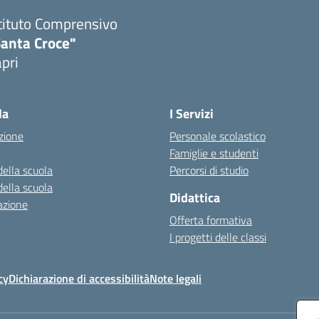
tituto Comprensivo
Santa Croce"
pri
Visita la pagina iniziale della scuola
la
I Servizi
zione
Personale scolastico
Famiglie e studenti
della scuola
Percorsi di studio
della scuola
Didattica
azione
Offerta formativa
I progetti delle classi
cy
Dichiarazione di accessibilità
Note legali