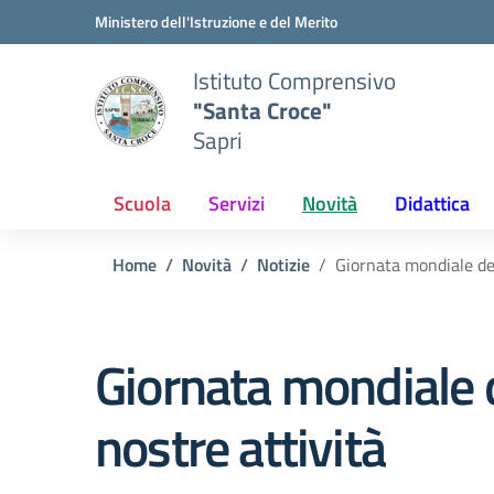
Vai ai contenuti
Vai al menu di navigazione
Vai al footer
Ministero dell'Istruzione e del Merito
Istituto Comprensivo
"Santa Croce"
Sapri
Scuola
Servizi
Novità
Didattica
Home
Novità
Notizie
Giornata mondiale dei
Giornata mondiale de
nostre attività