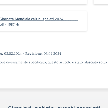
Giornata Mondiale calzini spaiati 2024______
pdf - 1687 kb
o:
03.02.2024
-
Revisione:
03.02.2024
ove diversamente specificato, questo articolo è stato rilasciato sott