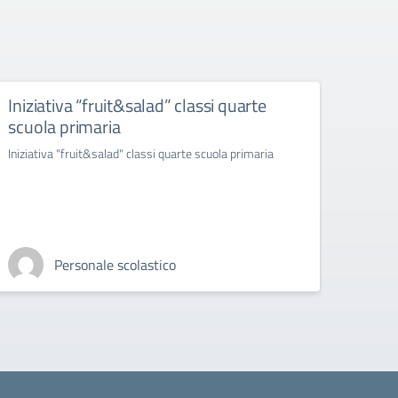
Iniziativa “fruit&salad” classi quarte
“ras
scuola primaria
infer
ambr
Iniziativa "fruit&salad" classi quarte scuola primaria
"rasseg
esibizi
Personale scolastico