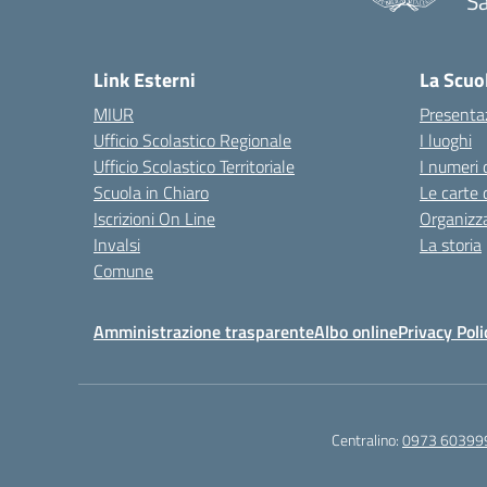
Sa
— 
Link Esterni
La Scuo
MIUR
Presenta
Ufficio Scolastico Regionale
I luoghi
Ufficio Scolastico Territoriale
I numeri 
Scuola in Chiaro
Le carte 
Iscrizioni On Line
Organizz
Invalsi
La storia
Comune
Amministrazione trasparente
Albo online
Privacy Poli
Centralino:
0973 60399