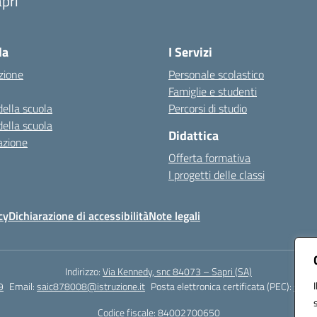
pri
Visita la pagina iniziale della scuola
la
I Servizi
zione
Personale scolastico
Famiglie e studenti
della scuola
Percorsi di studio
della scuola
Didattica
azione
Offerta formativa
I progetti delle classi
cy
Dichiarazione di accessibilità
Note legali
Indirizzo:
Via Kennedy, snc 84073 – Sapri (SA)
9
Email:
saic878008@istruzione.it
Posta elettronica certificata (PEC):
saic8
Codice fiscale: 84002700650