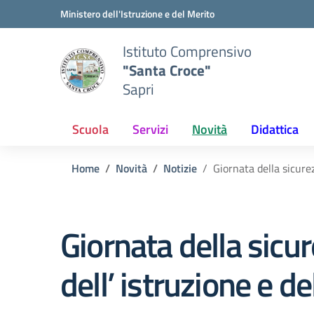
Vai ai contenuti
Vai al menu di navigazione
Vai al footer
Ministero dell'Istruzione e del Merito
Istituto Comprensivo
"Santa Croce"
Sapri
Scuola
Servizi
Novità
Didattica
Home
Novità
Notizie
Giornata della sicurez
Giornata della sicur
dell’ istruzione e d