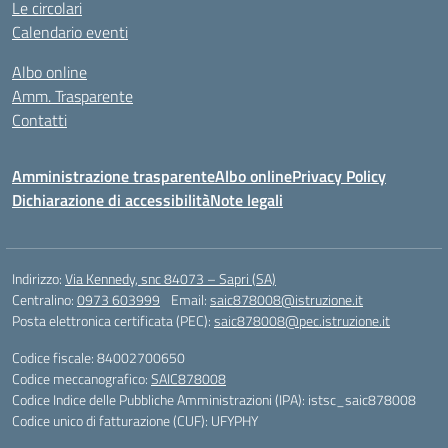
Le circolari
Calendario eventi
Albo online
Amm. Trasparente
Contatti
Amministrazione trasparente
Albo online
Privacy Policy
Dichiarazione di accessibilità
Note legali
Indirizzo:
Via Kennedy, snc 84073 – Sapri (SA)
Centralino:
0973 603999
Email:
saic878008@istruzione.it
Posta elettronica certificata (PEC):
saic878008@pec.istruzione.it
Codice fiscale: 84002700650
Codice meccanografico:
SAIC878008
Codice Indice delle Pubbliche Amministrazioni (IPA): istsc_saic878008
Codice unico di fatturazione (CUF): UFYPHY