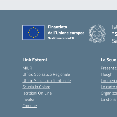
Is
"
Sa
— 
Link Esterni
La Scuo
MIUR
Presenta
Ufficio Scolastico Regionale
I luoghi
Ufficio Scolastico Territoriale
I numeri 
Scuola in Chiaro
Le carte 
Iscrizioni On Line
Organizz
Invalsi
La storia
Comune