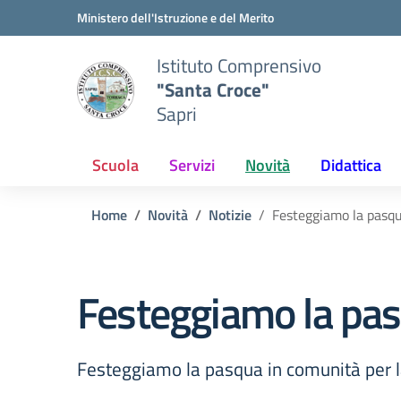
Vai ai contenuti
Vai al menu di navigazione
Vai al footer
Ministero dell'Istruzione e del Merito
Istituto Comprensivo
"Santa Croce"
Sapri
Scuola
Servizi
Novità
Didattica
Home
Novità
Notizie
Festeggiamo la pasqu
Festeggiamo la pas
Festeggiamo la pasqua in comunità per 