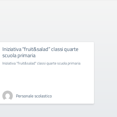
Iniziativa “fruit&salad” classi quarte
“ras
scuola primaria
infer
ambr
Iniziativa "fruit&salad" classi quarte scuola primaria
"rasseg
esibizi
Personale scolastico