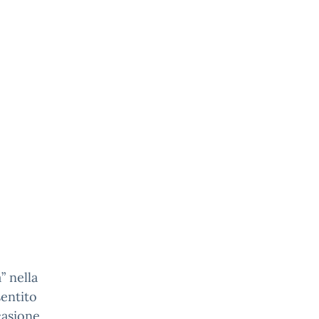
” nella
sentito
casione