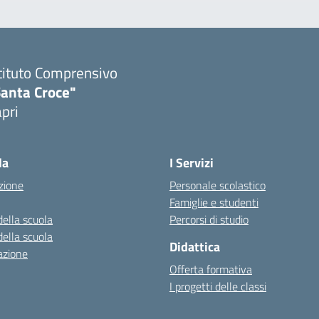
tituto Comprensivo
Santa Croce"
pri
Visita la pagina iniziale della scuola
la
I Servizi
zione
Personale scolastico
Famiglie e studenti
della scuola
Percorsi di studio
della scuola
Didattica
azione
Offerta formativa
I progetti delle classi