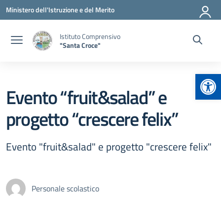
Vai ai contenuti
Vai al menu di navigazione
Vai al footer
Ministero dell'Istruzione e del Merito
Istituto Comprensivo
"Santa Croce"
Apr
Evento “fruit&salad” e
progetto “crescere felix”
Evento "fruit&salad" e progetto "crescere felix"
Personale scolastico