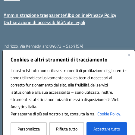
Amministrazione trasparente
Albo online
Privacy Policy
Dichiarazione di accessibilità
Note legali
Indirizzo:
Via Kennedy, snc 84073 – Sapri (SA)
Centralino:
0973 603999
Email:
saic878008@istruzione.it
Posta elettronica certificata (PEC):
Cookies e altri strumenti di tracciamento
saic878008@pec.istruzione.it
Codice fiscale: 84002700650
Il nostro Istituto non utilizza strumenti di profilazione degli utenti -
Codice meccanografico:
SAIC878008
sono utilizzati esclusivamente cookies tecnici necessari al
Codice Indice delle Pubbliche Amministrazioni (IPA): istsc_saic878008
corretto funzionamento del sito, alla fruibilità dei servizi
Codice unico di fatturazione (CUF): UFYPHY
istituzionali e alla sua accessibilità – sono utilizzati, inoltre,
strumenti statistici anonimizzati messi a disposizione da Web
Analytics Italia.
Hosting & Powered by 3D Solution S.r.l.
Per saperne di più sul nostro sito, consulta la ns.
Cookie Policy.
Concept & Design by Designers Italia
Personalizza
Rifiuta tutto
Accettare tutto