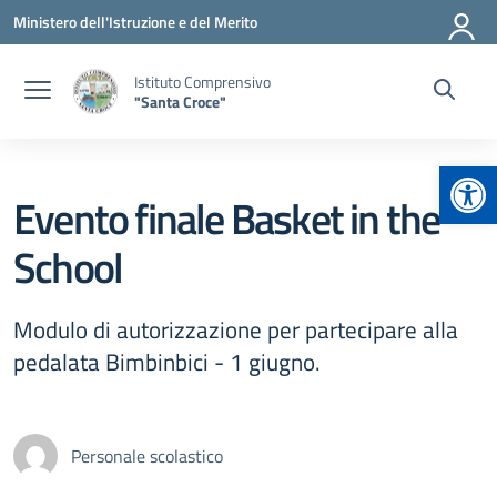
Vai ai contenuti
Vai al menu di navigazione
Vai al footer
Ministero dell'Istruzione e del Merito
Istituto Comprensivo
"Santa Croce"
Apr
Evento finale Basket in the
School
Modulo di autorizzazione per partecipare alla
pedalata Bimbinbici - 1 giugno.
Personale scolastico