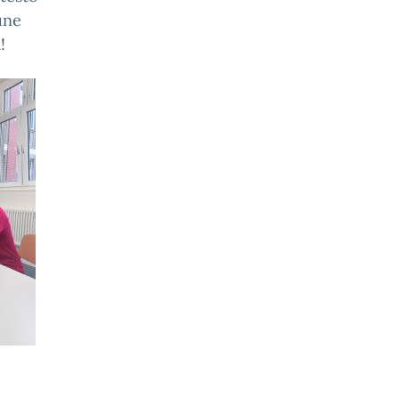
une
!