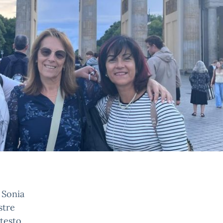
 Sonia
stre
testo