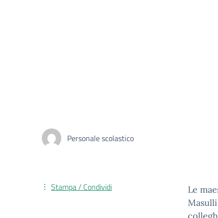
Personale scolastico
Stampa / Condividi
Le maes
Masulli
collegh