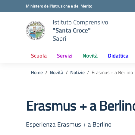
Vai ai contenuti
Vai al menu di navigazione
Vai al footer
Ministero dell'Istruzione e del Merito
Istituto Comprensivo
"Santa Croce"
Sapri
Scuola
Servizi
Novità
Didattica
Home
Novità
Notizie
Erasmus + a Berlino
Erasmus + a Berlin
Esperienza Erasmus + a Berlino