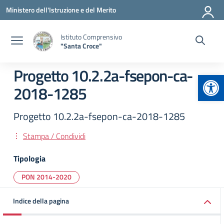
Vai ai contenuti
Vai al menu di navigazione
Vai al footer
Ministero dell'Istruzione e del Merito
Istituto Comprensivo
"Santa Croce"
Progetto 10.2.2a-fsepon-ca-
Apr
2018-1285
Progetto 10.2.2a-fsepon-ca-2018-1285
Stampa / Condividi
Tipologia
PON 2014-2020
Indice della pagina