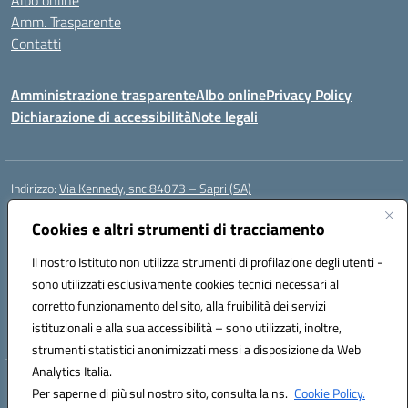
Albo online
Amm. Trasparente
Contatti
Amministrazione trasparente
Albo online
Privacy Policy
Dichiarazione di accessibilità
Note legali
Indirizzo:
Via Kennedy, snc 84073 – Sapri (SA)
Centralino:
0973 603999
Email:
saic878008@istruzione.it
Posta elettronica certificata (PEC):
Cookies e altri strumenti di tracciamento
saic878008@pec.istruzione.it
Codice fiscale: 84002700650
Il nostro Istituto non utilizza strumenti di profilazione degli utenti -
Codice meccanografico:
SAIC878008
sono utilizzati esclusivamente cookies tecnici necessari al
Codice Indice delle Pubbliche Amministrazioni (IPA): istsc_saic878008
corretto funzionamento del sito, alla fruibilità dei servizi
Codice unico di fatturazione (CUF): UFYPHY
istituzionali e alla sua accessibilità – sono utilizzati, inoltre,
strumenti statistici anonimizzati messi a disposizione da Web
Analytics Italia.
Hosting & Powered by 3D Solution S.r.l.
Per saperne di più sul nostro sito, consulta la ns.
Cookie Policy.
Concept & Design by Designers Italia