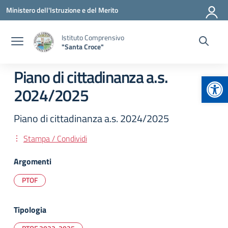
Vai ai contenuti
Vai al menu di navigazione
Vai al footer
Ministero dell'Istruzione e del Merito
Istituto Comprensivo
"Santa Croce"
Piano di cittadinanza a.s.
Apr
2024/2025
Piano di cittadinanza a.s. 2024/2025
Stampa / Condividi
Argomenti
PTOF
Tipologia