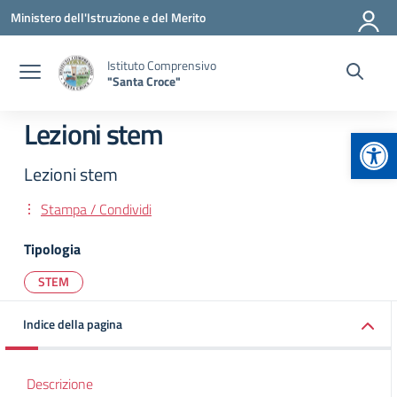
Vai ai contenuti
Vai al menu di navigazione
Vai al footer
Ministero dell'Istruzione e del Merito
Istituto Comprensivo
"Santa Croce"
Lezioni stem
Apr
Lezioni stem
Stampa / Condividi
Tipologia
STEM
Indice della pagina
Descrizione