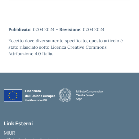
Pubblicato:
07.04.2024
-
Revisione:
07.04.2024
Eccetto dove diversamente specificato, questo articolo è
stato rilasciato sotto Licenza Creative Commons
Attribuzione 4.0 Italia.
Istituto Comprensivo
"Santa Croce"
Sapri
— Visita la pagina iniziale della scuola
Link Esterni
MIUR