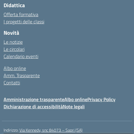
Didattica
Offerta formativa
I progetti delle classi
Novità
Le notizie
Le circolari
Calendario eventi
Albo online
Amm. Trasparente
Contatti
Amministrazione trasparente
Albo online
Privacy Policy
Dichiarazione di accessibilità
Note legali
Indirizzo:
Via Kennedy, snc 84073 – Sapri (SA)