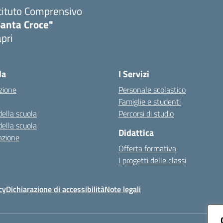
tituto Comprensivo
Santa Croce"
pri
Visita la pagina iniziale della scuola
la
I Servizi
zione
Personale scolastico
Famiglie e studenti
della scuola
Percorsi di studio
della scuola
Didattica
azione
Offerta formativa
I progetti delle classi
cy
Dichiarazione di accessibilità
Note legali