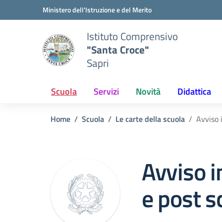
Vai ai contenuti
Vai al menu di navigazione
Vai al footer
Ministero dell'Istruzione e del Merito
Istituto Comprensivo
"Santa Croce"
Sapri
Scuola
Servizi
Novità
Didattica
Home
Scuola
Le carte della scuola
Avviso i
Avviso i
e post s