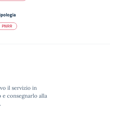
ipologia
PNRR
o il servizio in
o e consegnarlo alla
.