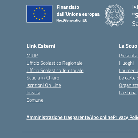
Is
"
Sa
— 
Link Esterni
La Scuo
MIUR
Presenta
Ufficio Scolastico Regionale
I luoghi
Ufficio Scolastico Territoriale
I numeri 
Scuola in Chiaro
Le carte 
Iscrizioni On Line
Organizz
Invalsi
La storia
Comune
Amministrazione trasparente
Albo online
Privacy Poli