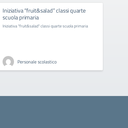
Iniziativa “fruit&salad” classi quarte
“ras
scuola primaria
infer
ambr
Iniziativa "fruit&salad" classi quarte scuola primaria
"rasseg
esibizi
Personale scolastico