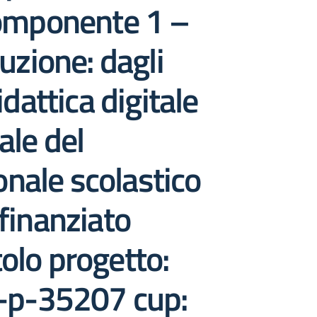
 componente 1 –
ruzione: dagli
idattica digitale
ale del
onale scolastico
 finanziato
olo progetto:
2-p-35207 cup: