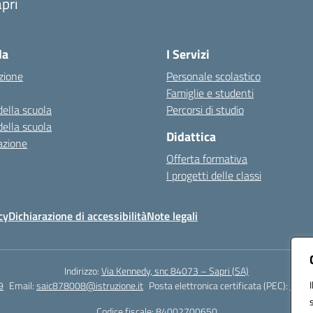
pri
Visita la pagina iniziale della scuola
la
I Servizi
zione
Personale scolastico
Famiglie e studenti
della scuola
Percorsi di studio
della scuola
Didattica
azione
Offerta formativa
I progetti delle classi
cy
Dichiarazione di accessibilità
Note legali
Indirizzo:
Via Kennedy, snc 84073 – Sapri (SA)
9
Email:
saic878008@istruzione.it
Posta elettronica certificata (PEC):
saic8
Codice fiscale: 84002700650