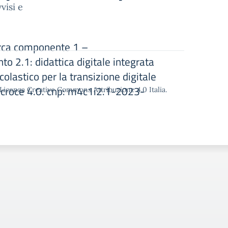
visi e
cerca componente 1 –
nto 2.1: didattica digitale integrata
olastico per la transizione digitale
a croce 4.0. cnp: m4c1i2.1-2023-
o Licenza Creative Commons Attribuzione 4.0 Italia.