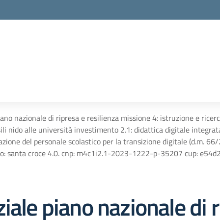
iano nazionale di ripresa e resilienza missione 4: istruzione e ric
asili nido alle università investimento 2.1: didattica digitale integra
zione del personale scolastico per la transizione digitale (d.m. 66
etto: santa croce 4.0. cnp: m4c1i2.1-2023-1222-p-35207 cup: e5
iale piano nazionale di r