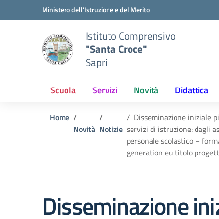
Vai ai contenuti
Vai al menu di navigazione
Vai al footer
Ministero dell'Istruzione e del Merito
Istituto Comprensivo
"Santa Croce"
Sapri
Scuola
Servizi
Novità
Didattica
Home
Disseminazione iniziale p
Novità
Notizie
servizi di istruzione: dagli 
personale scolastico – forma
generation eu titolo prog
Disseminazione iniz