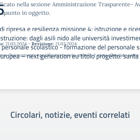
6
licato nella sezione Amministrazione Trasparente- Av
 qaunto in oggetto.
di ripresa e resilienza missione 4: istruzione e ri
struzione: dagli asili nido alle università investime
o:
21.03.2024
-
Revisione:
21.03.2024
l personale scolastico - formazione del personale sc
europea – next generation eu titolo progetto: sant
ove diversamente specificato, questo articolo è stato rilasciato sott
Circolari, notizie, eventi correlati