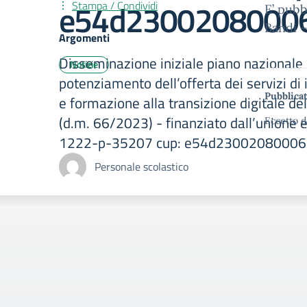
e54d2300208000
Stampa / Condividi
E’ pubb
Bandi –
Argomenti
Disseminazione iniziale piano nazionale 
Notizie
potenziamento dell’offerta dei servizi di i
Pubblicat
e formazione alla transizione digitale de
(d.m. 66/2023) - finanziato dall’unione 
Eccetto d
1222-p-35207 cup: e54d23002080006
Personale scolastico