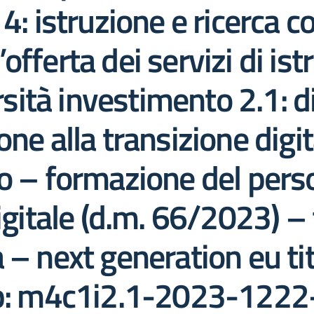
 4: istruzione e ricerca
fferta dei servizi di ist
ersità investimento 2.1: d
ne alla transizione digit
o – formazione del pers
igitale (d.m. 66/2023) –
 – next generation eu tit
cnp: m4c1i2.1-2023-122