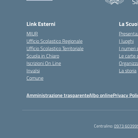
Sa
— 
Link Esterni
La Scuo
MIUR
Presenta
Ufficio Scolastico Regionale
I luoghi
Ufficio Scolastico Territoriale
I numeri 
Scuola in Chiaro
Le carte 
Iscrizioni On Line
Organizz
Invalsi
La storia
Comune
Amministrazione trasparente
Albo online
Privacy Poli
Centralino:
0973 60399