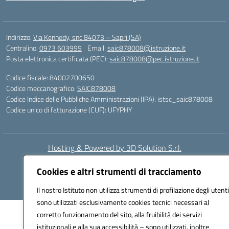
Indirizzo:
Via Kennedy, snc 84073 – Sapri (SA)
Centralino:
0973 603999
Email:
saic878008@istruzione.it
Posta elettronica certificata (PEC):
saic878008@pec.istruzione.it
Codice fiscale: 84002700650
Codice meccanografico:
SAIC878008
Codice Indice delle Pubbliche Amministrazioni (IPA): istsc_saic878008
Codice unico di fatturazione (CUF): UFYPHY
Hosting & Powered by 3D Solution S.r.l.
Concept & Design by Designers Italia
Cookies e altri strumenti di tracciamento
Il nostro Istituto non utilizza strumenti di profilazione degli utenti
sono utilizzati esclusivamente cookies tecnici necessari al
corretto funzionamento del sito, alla fruibilità dei servizi
istituzionali e alla sua accessibilità – sono utilizzati, inoltre,