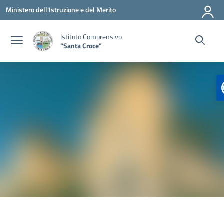
Vai ai contenuti
Vai al menu di navigazione
Vai al footer
Ministero dell'Istruzione e del Merito
Istituto Comprensivo
"Santa Croce"