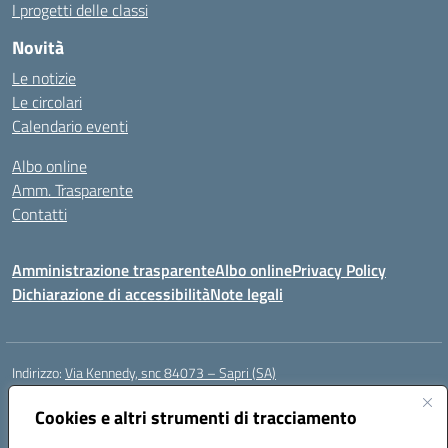
I progetti delle classi
Novità
Le notizie
Le circolari
Calendario eventi
Albo online
Amm. Trasparente
Contatti
Amministrazione trasparente
Albo online
Privacy Policy
Dichiarazione di accessibilità
Note legali
Indirizzo:
Via Kennedy, snc 84073 – Sapri (SA)
Centralino:
0973 603999
Email:
saic878008@istruzione.it
Posta elettronica certificata (PEC):
Cookies e altri strumenti di tracciamento
saic878008@pec.istruzione.it