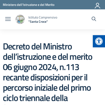
Vai ai contenuti
Vai al menu di navigazione
Vai al footer
Ministero dell'Istruzione e del Merito
Istituto Comprensivo
"Santa Croce"
Apr
Decreto del Ministro
dell’istruzione e del merito
06 giugno 2024, n.113
recante disposizioni per il
percorso iniziale del primo
ciclo triennale della